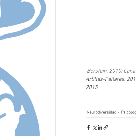
 Berstein, 2010; Canal y cols., 2013; Hernández y cols., 2005; Palomo, 2011; Paula-Pérez y 
Artillas-Pallarés, 20
2015 
Neurodiversidad
Psicolog