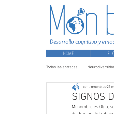
Desarrollo cognitivo y emoc
HOME
FIL
Todas las entradas
Neurodiversida
centromónblau
21 m
SIGNOS D
Mi nombre es Olga, so
del Equipo de trabajo 