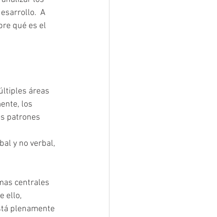
sarrollo.  A 
re qué es el  
ltiples áreas 
ente, los 
os patrones 
 
al y no verbal, 
mas centrales 
 ello, 
stá plenamente 