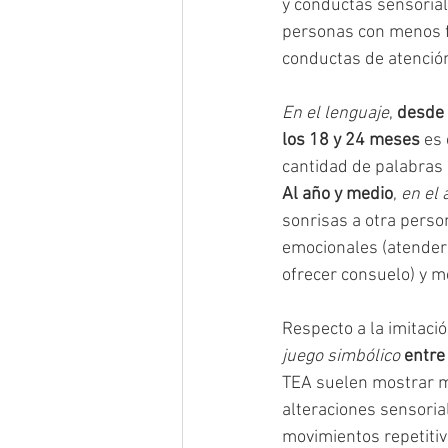
y conductas sensoriale
personas con menos fr
conductas de atención
En el lenguaje
, 
desde 
los 18 y 24 meses
 es
cantidad de palabras 
Al año y medio
, 
en el 
sonrisas a otra perso
emocionales (atender 
ofrecer consuelo) y m
Respecto a la imitaci
juego simbólico
entre
TEA suelen mostrar má
alteraciones sensorial
movimientos repetitiv