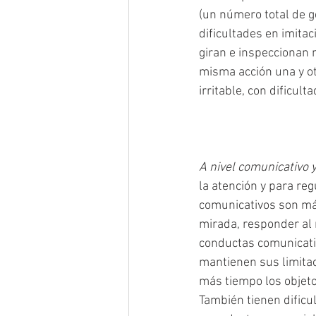
(un número total de g
dificultades en imitac
giran e inspeccionan 
misma acción una y o
irritable, con dificu
A nivel comunicativo y
la atención y para reg
comunicativos son más
mirada, responder al n
conductas comunicativ
mantienen sus limitac
más tiempo los objeto
También tienen dificu