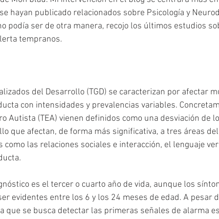
se hayan publicado relacionados sobre Psicología y Neurode
no podía ser de otra manera, recojo los últimos estudios sob
alerta tempranos.
lizados del Desarrollo (TGD) se caracterizan por afectar mú
ducta con intensidades y prevalencias variables. Concretam
ro Autista (TEA) vienen definidos como una desviación de l
o que afectan, de forma más significativa, a tres áreas del
como las relaciones sociales e interacción, el lenguaje verb
ducta. 
nóstico es el tercer o cuarto año de vida, aunque los sínto
er evidentes entre los 6 y los 24 meses de edad. A pesar de
la que se busca detectar las primeras señales de alarma e