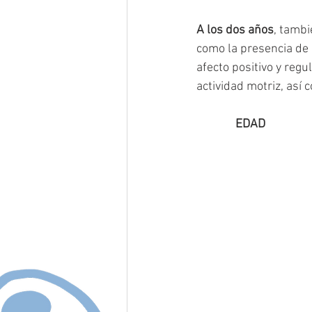
A los dos años
, tambi
como la presencia de l
afecto positivo y reg
actividad motriz, así 
     EDAD               