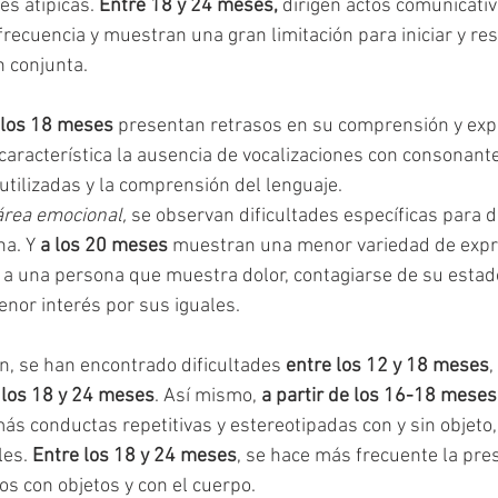
s atípicas. 
Entre 18 y 24 meses,
 dirigen actos comunicativ
ecuencia y muestran una gran limitación para iniciar y re
 conjunta.
los 18 meses
 presentan retrasos en su comprensión y expr
 característica la ausencia de vocalizaciones con consonant
utilizadas y la comprensión del lenguaje.
área emocional,
 se observan dificultades específicas para di
na. Y
 a los 20 meses
 muestran una menor variedad de expr
a una persona que muestra dolor, contagiarse de su estad
enor interés por sus iguales.
ón, se han encontrado dificultades 
entre los 12 y 18 meses
,
 los 18 y 24 meses
. Así mismo, 
a partir de los 16-18 meses
s conductas repetitivas y estereotipadas con y sin objeto,
es. 
Entre los 18 y 24 meses
, se hace más frecuente la pre
os con objetos y con el cuerpo.