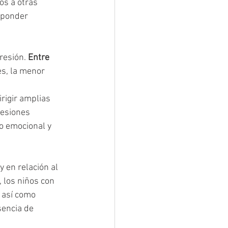
os a otras 
sponder 
esión. 
Entre 
es, la menor 
rigir amplias 
esiones 
o emocional y 
 y en relación al 
, los niños con 
 así como 
sencia de 