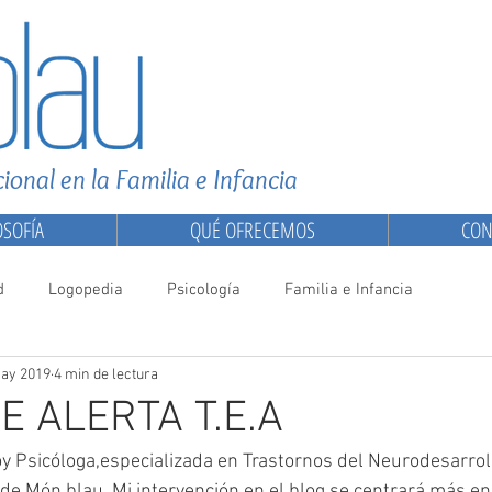
ional en la Familia e Infancia
OSOFÍA
QUÉ OFRECEMOS
CON
d
Logopedia
Psicología
Familia e Infancia
ay 2019
4 min de lectura
E ALERTA T.E.A
y Psicóloga,especializada en Trastornos del Neurodesarroll
de Món blau. Mi intervención en el blog se centrará más en 