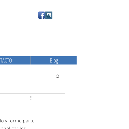
TACTO
Blog
o y formo parte 
analizar los 