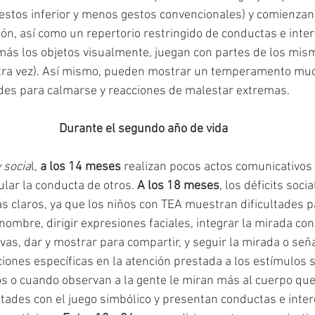
estos inferior y menos gestos convencionales) y comienzan
ión, así como un repertorio restringido de conductas e inter
más los objetos visualmente, juegan con partes de los mismo
tra vez). Así mismo, pueden mostrar un temperamento mu
ltades para calmarse y reacciones de malestar extremas.
Durante el segundo año de vida
 socia
l, 
a los 14 meses
 realizan pocos actos comunicativos
ular la conducta de otros. 
A los 18 meses
, los déficits socia
 claros, ya que los niños con TEA muestran dificultades pa
ombre, dirigir expresiones faciales, integrar la mirada con
as, dar y mostrar para compartir, y seguir la mirada o seña
iones específicas en la atención prestada a los estímulos s
s o cuando observan a la gente le miran más al cuerpo que a
ltades con el juego simbólico y presentan conductas e inter