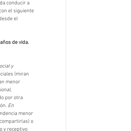
da conducir a 
con el siguiente 
desde el 
años de vida.
ocial y 
ciales (miran 
zan menor 
ional
, 
o por otra 
ón. 
En 
tendencia menor 
compartirlas) o 
o y receptivo 