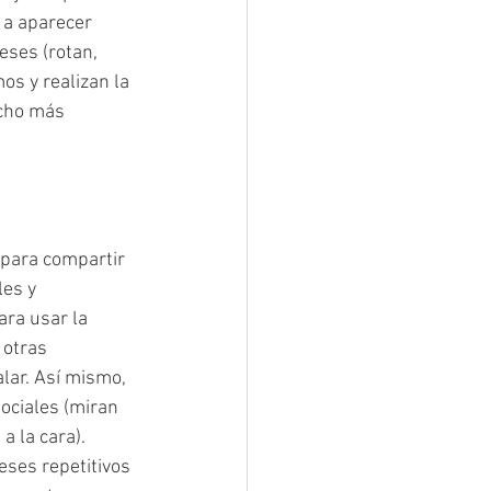
 a aparecer 
eses (rotan, 
s y realizan la 
cho más 
 para compartir 
les y 
ra usar la 
 otras 
lar. Así mismo, 
ociales (miran 
 la cara). 
eses repetitivos 